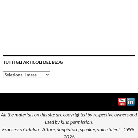
TUTTI GLI ARTICOLI DEL BLOG
Tutti
gli
articoli
del
blog
All the materials on this site are copyrighted by respective owners and
used by kind permission.
Francesco Cataldo - Attore, doppiatore, speaker, voice talent - 1998-
2026