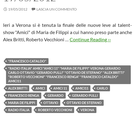
19/05/2012
LASCIA UN COMMENTO
Ieri a Verona si è tenuta la finale delle nuove leve al talent-
show "Amici" di Maria de Filippi a cui hanno preso parte anche
Alex Britti, Roberto Vecchioni …
Continue Reading ››
"FRANCESCO CATALDO"
"RADIO ITALIA" AMICI "AMICI 11" "MARIA DE FILIPPI" VERONA GERARDO
CARLO OTTAVIO "GERARDO PULLI" "OTTAVIO DE STEFANO" "ALEX BRITTI"
"ROBERTO VECCHIONI" "FRANCESCO RENGA" "FRANCESCO CATALDO"
AMICI11
ALEX BRITTI
AMICI
AMICI 11
AMICI11
CARLO
FRANCESCO RENGA
GERARDO
GERARDO PULLI
MARIA DE FILIPPI
OTTAVIO
OTTAVIO DE STEFANO
RADIO ITALIA
ROBERTO VECCHIONI
VERONA