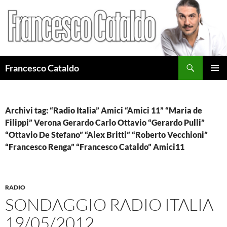
Cerca
Francesco Cataldo
VAI
MENU
AL
PRINCI
CONTENUTO
Archivi tag: “Radio Italia” Amici “Amici 11” “Maria de
Filippi” Verona Gerardo Carlo Ottavio “Gerardo Pulli”
“Ottavio De Stefano” “Alex Britti” “Roberto Vecchioni”
“Francesco Renga” “Francesco Cataldo” Amici11
RADIO
SONDAGGIO RADIO ITALIA
19/05/2012