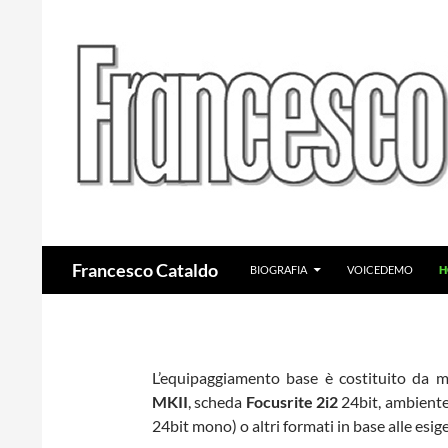
VAI AL CONTENUTO
Cerca
Francesco Cataldo
BIOGRAFIA
VOICEDEMO
H
L’equipaggiamento base è costituito da 
MKII
, scheda
Focusrite 2i2
24bit, ambiente 
24bit mono) o altri formati in base alle esi