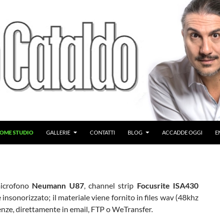
OME STUDIO
GALLERIE
CONTATTI
BLOG
ACCADDE OGGI
E
microfono
Neumann U87
, channel strip
Focusrite ISA430
insonorizzato; il materiale viene fornito in files wav (48khz
genze, direttamente in email, FTP o WeTransfer.