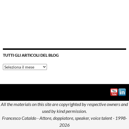
TUTTI GLI ARTICOLI DEL BLOG
Tutti
gli
articoli
del
blog
All the materials on this site are copyrighted by respective owners and
used by kind permission.
Francesco Cataldo - Attore, doppiatore, speaker, voice talent - 1998-
2026