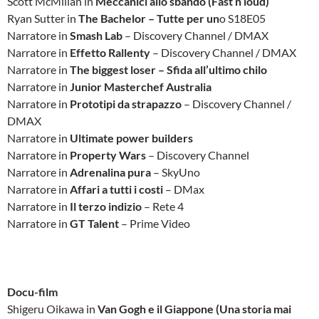
Scott McMillan in
Meccanici allo sbando (Fast n’loud)
Ryan Sutter in
The Bachelor – Tutte per un
o S18E05
Narratore in
Smash Lab
– Discovery Channel / DMAX
Narratore in
Effetto Rallenty
– Discovery Channel / DMAX
Narratore in
The biggest loser – Sfida all’ultimo chilo
Narratore in
Junior Masterchef Australia
Narratore in
Prototipi da strapazzo
– Discovery Channel /
DMAX
Narratore in
Ultimate power builders
Narratore in
Property Wars
– Discovery Channel
Narratore in
Adrenalina pura
– SkyUno
Narratore in
Affari a tutti i costi
– DMax
Narratore in
Il terzo indizio
– Rete 4
Narratore in
GT Talent
– Prime Video
Docu-film
Shigeru Oikawa in
Van Gogh e il Giappone (Una storia mai