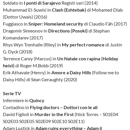
Soldato in
I ponti di Sarajevo
Registi vari (2014)
Muhammad El-Suwisi in
Clash (Eshtebak)
di Mohamed Diab
(Dottor Uwais) (2016)
Fuggiasco in
Sniper: Homeland security
di Claudio Fäh (2017)
Dragomir Simeonov in
Directions (Posoki)
di Stephan
Komandarev (2017)
Rhys Wyn Trenhaile (Riley) in
My perfect romance
di Justin
G. Dyck (2018)
Terrence Carey (Marcus) in
Un Natale con rapina
(
Holiday
heist)
di Roger M.Bobb (2019)
Erik Athavale (Henry) in
Amore a Daisy Hills
(Follow me to
Daisy Hills) di Séan Geraughty (2020)
Serie TV
Infermiere in
Quincy
Contadino in
Flying doctors – Dottori con le ali
David Figlioli in
Murder in the First
(Nick Torres – S01E04
S02E03 S02E05 S02E09 S02E10 S02E11)
Adam Lustick in
Adam ruins everything – Adam il