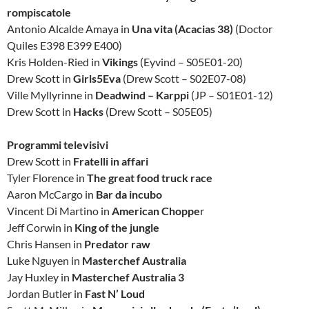
rompiscatole
Antonio Alcalde Amaya in
Una vita (Acacias 38)
(Doctor
Quiles E398 E399 E400)
Kris Holden-Ried in
Vikings
(Eyvind – S05E01-20)
Drew Scott in
Girls5Eva
(Drew Scott – S02E07-08)
Ville Myllyrinne in
Deadwind – Karppi
(JP – S01E01-12)
Drew Scott in
Hacks
(Drew Scott – S05E05)
Programmi televisivi
Drew Scott in
Fratelli in affari
Tyler Florence in
The great food truck race
Aaron McCargo in
Bar da incubo
Vincent Di Martino in
American Choppe
r
Jeff Corwin in
King of the jungle
Chris Hansen in
Predator raw
Luke Nguyen in
Masterchef Australia
Jay Huxley in
Masterchef Australia 3
Jordan Butler in
Fast N’ Loud