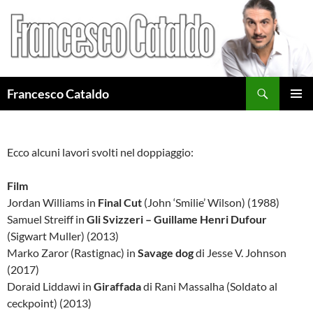
Cerca
Francesco Cataldo
VAI
MENU
AL
PRINCI
CONTENUTO
Ecco alcuni lavori svolti nel doppiaggio:
Film
Jordan Williams in
Final Cut
(John ‘Smilie’ Wilson) (1988)
Samuel Streiff in
Gli Svizzeri – Guillame Henri Dufour
(Sigwart Muller) (2013)
Marko Zaror (Rastignac) in
Savage dog
di Jesse V. Johnson
(2017)
Doraid Liddawi in
Giraffada
di Rani Massalha (Soldato al
ceckpoint) (2013)