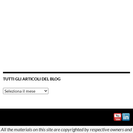
TUTTI GLI ARTICOLI DEL BLOG
Tutti
gli
articoli
del
blog
All the materials on this site are copyrighted by respective owners and