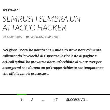
PERSONALE
SEMRUSH SEMBRA UN
ATTACCO HACKER
16/05/2022
LASCIA UN COMMENTO
Nei giorni scorsi ho notato che il mio sito stava notevolmente
rallentando la velocità di risposta alle richieste di pagine e
articoli quindi ho provato a dare un’occhiata al suo server per
accorgermi che c’erano un po’ troppe richieste contemporanee
che affollavano il processore.
Navigazione
1
2
…
47
SUCCESSIVO →
articoli