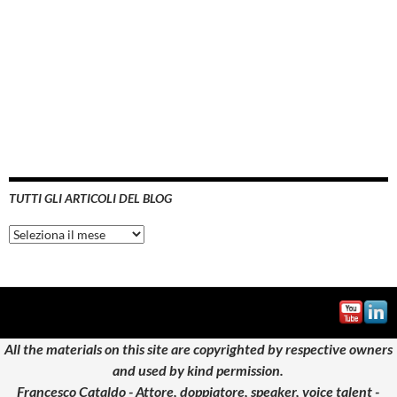
TUTTI GLI ARTICOLI DEL BLOG
Tutti
gli
articoli
del
blog
All the materials on this site are copyrighted by respective owners
and used by kind permission.
Francesco Cataldo - Attore, doppiatore, speaker, voice talent -