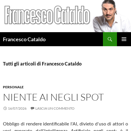
Cerca
Francesco Cataldo
VAI
MENU
AL
PRINCI
CONTENUTO
Tutti gli articoli di Francesco Cataldo
PERSONALE
NIENTE AI NEGLI SPOT
16/07/2026
LASCIA UN COMMENTO
Obbligo di rendere identificabile l'AI, divieto d'uso di attori o
voci generate dall'Intelligenza Artificiale negli spot: è il