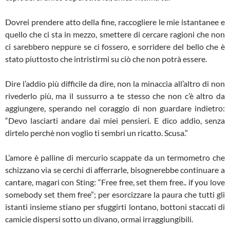
Dovrei prendere atto della fine, raccogliere le mie istantanee e
quello che ci sta in mezzo, smettere di cercare ragioni che non
ci sarebbero neppure se ci fossero, e sorridere del bello che è
stato piuttosto che intristirmi su ciò che non potrà essere.
Dire l’addio più difficile da dire, non la minaccia all’altro di non
rivederlo più, ma il sussurro a te stesso che non c’è altro da
aggiungere, sperando nel coraggio di non guardare indietro:
“Devo lasciarti andare dai miei pensieri. E dico addio, senza
dirtelo perchè non voglio ti sembri un ricatto. Scusa.”
L’amore è palline di mercurio scappate da un termometro che
schizzano via se cerchi di afferrarle, bisognerebbe continuare a
cantare, magari con Sting: “Free free, set them free.. if you love
somebody set them free”; per esorcizzare la paura che tutti gli
istanti insieme stiano per sfuggirti lontano, bottoni staccati di
camicie dispersi sotto un divano, ormai irraggiungibili.