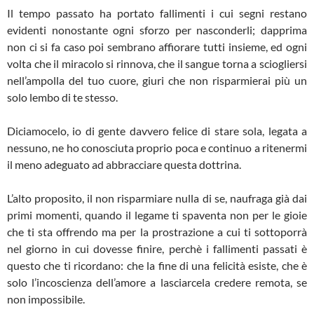
Il tempo passato ha portato fallimenti i cui segni restano
evidenti nonostante ogni sforzo per nasconderli; dapprima
non ci si fa caso poi sembrano affiorare tutti insieme, ed ogni
volta che il miracolo si rinnova, che il sangue torna a sciogliersi
nell’ampolla del tuo cuore, giuri che non risparmierai più un
solo lembo di te stesso.
Diciamocelo, io di gente davvero felice di stare sola, legata a
nessuno, ne ho conosciuta proprio poca e continuo a ritenermi
il meno adeguato ad abbracciare questa dottrina.
L’alto proposito, il non risparmiare nulla di se, naufraga già dai
primi momenti, quando il legame ti spaventa non per le gioie
che ti sta offrendo ma per la prostrazione a cui ti sottoporrà
nel giorno in cui dovesse finire, perchè i fallimenti passati è
questo che ti ricordano: che la fine di una felicità esiste, che è
solo l’incoscienza dell’amore a lasciarcela credere remota, se
non impossibile.