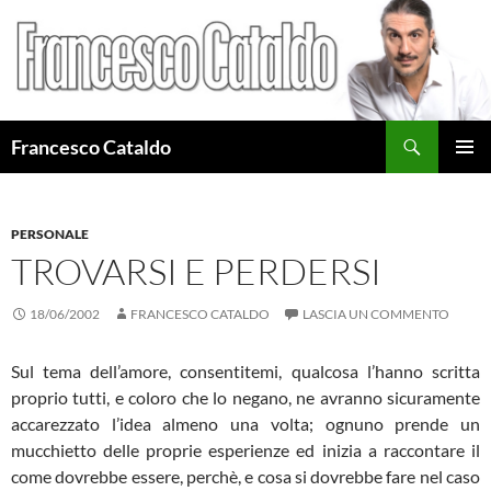
Cerca
Francesco Cataldo
VAI
MENU
AL
PRINCI
CONTENUTO
PERSONALE
TROVARSI E PERDERSI
18/06/2002
FRANCESCO CATALDO
LASCIA UN COMMENTO
Sul tema dell’amore, consentitemi, qualcosa l’hanno scritta
proprio tutti, e coloro che lo negano, ne avranno sicuramente
accarezzato l’idea almeno una volta; ognuno prende un
mucchietto delle proprie esperienze ed inizia a raccontare il
come dovrebbe essere, perchè, e cosa si dovrebbe fare nel caso