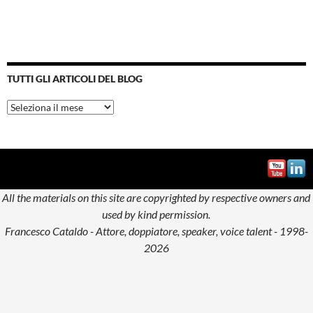
TUTTI GLI ARTICOLI DEL BLOG
Tutti
gli
articoli
del
blog
All the materials on this site are copyrighted by respective owners and
used by kind permission.
Francesco Cataldo - Attore, doppiatore, speaker, voice talent - 1998-
2026