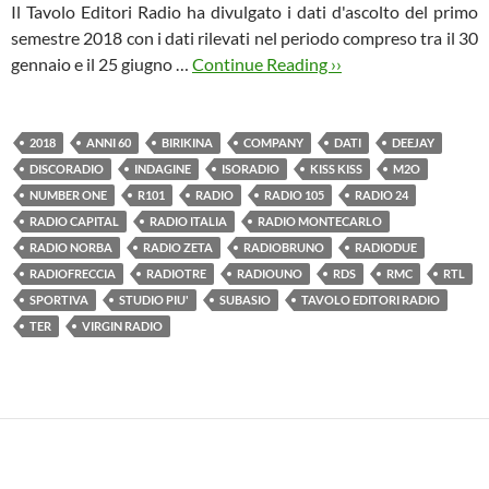
Il Tavolo Editori Radio ha divulgato i dati d'ascolto del primo
semestre 2018 con i dati rilevati nel periodo compreso tra il 30
gennaio e il 25 giugno …
Continue Reading ››
2018
ANNI 60
BIRIKINA
COMPANY
DATI
DEEJAY
DISCORADIO
INDAGINE
ISORADIO
KISS KISS
M2O
NUMBER ONE
R101
RADIO
RADIO 105
RADIO 24
RADIO CAPITAL
RADIO ITALIA
RADIO MONTECARLO
RADIO NORBA
RADIO ZETA
RADIOBRUNO
RADIODUE
RADIOFRECCIA
RADIOTRE
RADIOUNO
RDS
RMC
RTL
SPORTIVA
STUDIO PIU'
SUBASIO
TAVOLO EDITORI RADIO
TER
VIRGIN RADIO