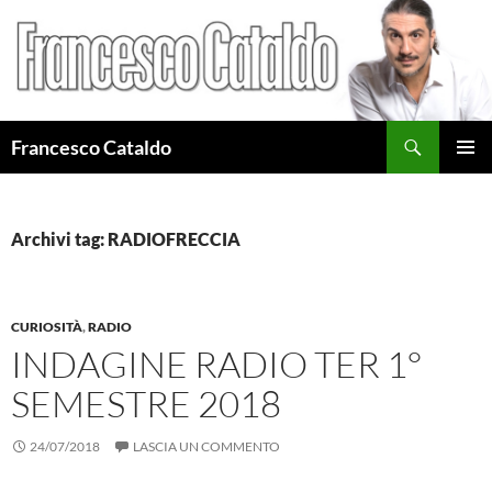
Cerca
Francesco Cataldo
VAI
MENU
AL
PRINCI
CONTENUTO
Archivi tag: RADIOFRECCIA
CURIOSITÀ
,
RADIO
INDAGINE RADIO TER 1°
SEMESTRE 2018
24/07/2018
LASCIA UN COMMENTO