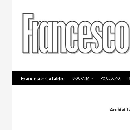
VAI AL CONTENUTO
Cerca
Francesco Cataldo
BIOGRAFIA
VOICEDEMO
H
Archivi t