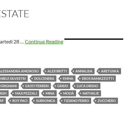
ESTATE
martedì 28 …
Continue Reading
ALESSANDRA AMOROSO
ALEX BRITTI
ANNALISA
ARETUSKA
NIELE SILVESTRI
DOLCENERA
EMMA
EROS RAMAZZOTTI
 GRIGNANI
GIUSY FERRERI
GRIDO
LUCA DIRISIO
ASH
MAX PEZZALI
MINA
MODÀ
NATHALIE
AF
ROY PACI
SUBSONICA
TIZIANO FERRO
ZUCCHERO