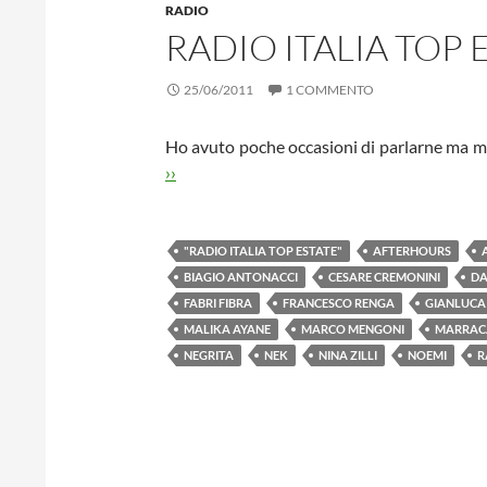
RADIO
RADIO ITALIA TOP 
25/06/2011
1 COMMENTO
Ho avuto poche occasioni di parlarne ma 
››
"RADIO ITALIA TOP ESTATE"
AFTERHOURS
BIAGIO ANTONACCI
CESARE CREMONINI
DA
FABRI FIBRA
FRANCESCO RENGA
GIANLUCA
MALIKA AYANE
MARCO MENGONI
MARRAC
NEGRITA
NEK
NINA ZILLI
NOEMI
R