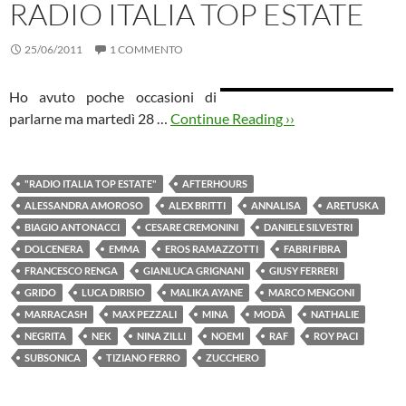
RADIO ITALIA TOP ESTATE
25/06/2011
1 COMMENTO
Ho avuto poche occasioni di
parlarne ma martedì 28 …
Continue Reading ››
"RADIO ITALIA TOP ESTATE"
AFTERHOURS
ALESSANDRA AMOROSO
ALEX BRITTI
ANNALISA
ARETUSKA
BIAGIO ANTONACCI
CESARE CREMONINI
DANIELE SILVESTRI
DOLCENERA
EMMA
EROS RAMAZZOTTI
FABRI FIBRA
FRANCESCO RENGA
GIANLUCA GRIGNANI
GIUSY FERRERI
GRIDO
LUCA DIRISIO
MALIKA AYANE
MARCO MENGONI
MARRACASH
MAX PEZZALI
MINA
MODÀ
NATHALIE
NEGRITA
NEK
NINA ZILLI
NOEMI
RAF
ROY PACI
SUBSONICA
TIZIANO FERRO
ZUCCHERO