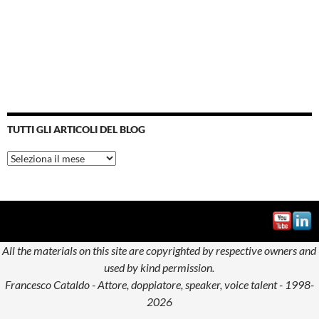
TUTTI GLI ARTICOLI DEL BLOG
Tutti
gli
articoli
del
blog
All the materials on this site are copyrighted by respective owners and
used by kind permission.
Francesco Cataldo - Attore, doppiatore, speaker, voice talent - 1998-
2026