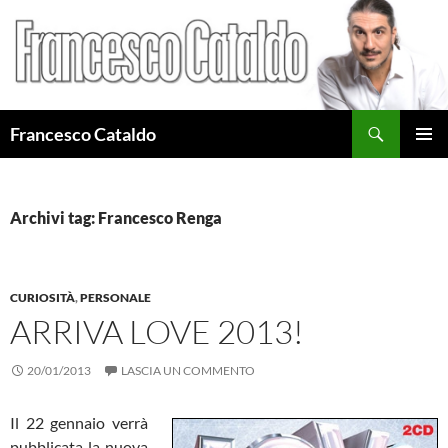
Cerca
Francesco Cataldo
VAI
MENU
AL
PRINCI
CONTENUTO
Archivi tag: Francesco Renga
CURIOSITÀ
,
PERSONALE
ARRIVA LOVE 2013!
20/01/2013
LASCIA UN COMMENTO
Il 22 gennaio verrà
pubblicata la nuova