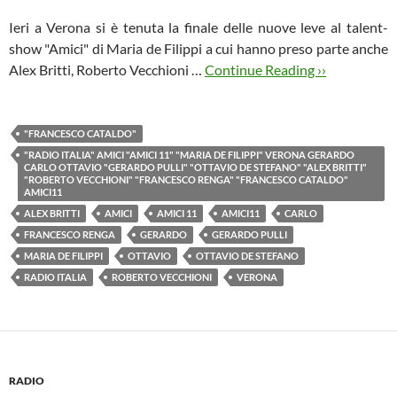
Ieri a Verona si è tenuta la finale delle nuove leve al talent-
show "Amici" di Maria de Filippi a cui hanno preso parte anche
Alex Britti, Roberto Vecchioni …
Continue Reading ››
"FRANCESCO CATALDO"
"RADIO ITALIA" AMICI "AMICI 11" "MARIA DE FILIPPI" VERONA GERARDO
CARLO OTTAVIO "GERARDO PULLI" "OTTAVIO DE STEFANO" "ALEX BRITTI"
"ROBERTO VECCHIONI" "FRANCESCO RENGA" "FRANCESCO CATALDO"
AMICI11
ALEX BRITTI
AMICI
AMICI 11
AMICI11
CARLO
FRANCESCO RENGA
GERARDO
GERARDO PULLI
MARIA DE FILIPPI
OTTAVIO
OTTAVIO DE STEFANO
RADIO ITALIA
ROBERTO VECCHIONI
VERONA
RADIO