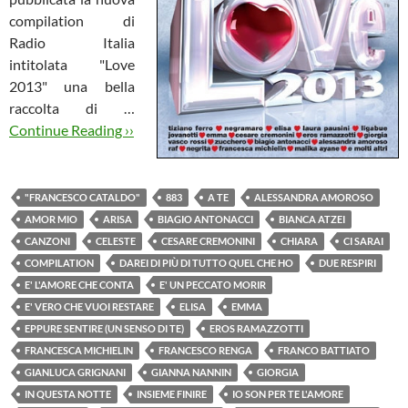
compilation di
Radio Italia
intitolata "Love
2013" una bella
raccolta di …
Continue Reading ››
"FRANCESCO CATALDO"
883
A TE
ALESSANDRA AMOROSO
AMOR MIO
ARISA
BIAGIO ANTONACCI
BIANCA ATZEI
CANZONI
CELESTE
CESARE CREMONINI
CHIARA
CI SARAI
COMPILATION
DAREI DI PIÙ DI TUTTO QUEL CHE HO
DUE RESPIRI
E' L'AMORE CHE CONTA
E' UN PECCATO MORIR
E' VERO CHE VUOI RESTARE
ELISA
EMMA
EPPURE SENTIRE (UN SENSO DI TE)
EROS RAMAZZOTTI
FRANCESCA MICHIELIN
FRANCESCO RENGA
FRANCO BATTIATO
GIANLUCA GRIGNANI
GIANNA NANNIN
GIORGIA
IN QUESTA NOTTE
INSIEME FINIRE
IO SON PER TE L'AMORE