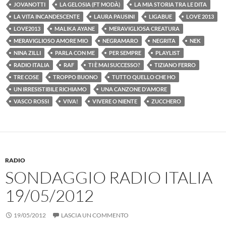
JOVANOTTI
LA GELOSIA (FT MODÀ)
LA MIA STORIA TRA LE DITA
LA VITA INCANDESCENTE
LAURA PAUSINI
LIGABUE
LOVE 2013
LOVE2013
MALIKA AYANE
MERAVIGLIOSA CREATURA
MERAVIGLIOSO AMORE MIO
NEGRAMARO
NEGRITA
NEK
NINA ZILLI
PARLA CON ME
PER SEMPRE
PLAYLIST
RADIO ITALIA
RAF
TI È MAI SUCCESSO?
TIZIANO FERRO
TRE COSE
TROPPO BUONO
TUTTO QUELLO CHE HO
UN IRRESISTIBILE RICHIAMO
UNA CANZONE D'AMORE
VASCO ROSSI
VIVA!
VIVERE O NIENTE
ZUCCHERO
RADIO
SONDAGGIO RADIO ITALIA
19/05/2012
19/05/2012
LASCIA UN COMMENTO