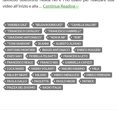
video all'inizio e alla …
Continue Reading ››
"ANDREA DAZ"
"BELEN RODRIGUEZ"
"CAMILLA VALORI"
"FRANCESCO CATALDO"
"FRANCESCO GABRIELLI"
"GRAZIANO ANTONACCI"
"NOKIA N8"
"RI30"
"TONI VANDONI"
30 ANNI
ALBERTO ALFANO
ANTONIO MONTIERI
BIAGIO ANTONACCI
ENRICO RUGGERI
ENZO SAVI
FIORELLA FELISATTI
FRANCESCA LETO
FRANCESCO REALE
FRANCO NISI
GABRIELLA CAPIZZI
LUCA WARD
MARIO VOLANTI
MAURO MARINO
MILA
MILA BY NIGHT
MILANO
MIRKO MENGOZZI
MIRKO PERENZIN
PAOLA GALLO
PAOLETTA
PAOLO NEGRI
PATRICK
PIAZZA DEL DUOMO
RADIO ITALIA