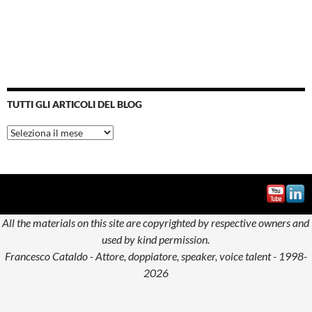
TUTTI GLI ARTICOLI DEL BLOG
Tutti
gli
articoli
del
blog
All the materials on this site are copyrighted by respective owners and
used by kind permission.
Francesco Cataldo - Attore, doppiatore, speaker, voice talent - 1998-
2026