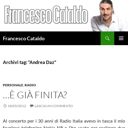
Cerca
Francesco Cataldo
VAI
MENU
AL
PRINCI
CONTENUTO
Archivi tag: “Andrea Daz”
PERSONALE
,
RADIO
…È GIÀ FINITA?
18/05/2012
LASCIA UN COMMENTO
Al concerto per i 30 anni di Radio Italia avevo in tasca il mio
favoloso telefonino Nokia N8 e l'ho usato per realizare due