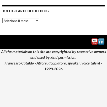
TUTTI GLI ARTICOLI DEL BLOG
Tutti
gli
articoli
del
blog
All the materials on this site are copyrighted by respective owners
and used by kind permission.
Francesco Cataldo - Attore, doppiatore, speaker, voice talent -
1998-2026