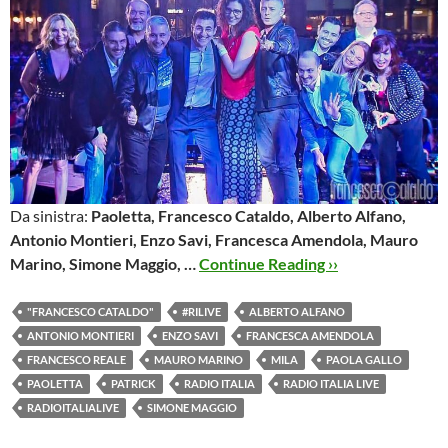
Da sinistra:
Paoletta, Francesco Cataldo, Alberto Alfano,
Antonio Montieri, Enzo Savi, Francesca Amendola, Mauro
Marino, Simone Maggio, …
Continue Reading ››
"FRANCESCO CATALDO"
#RILIVE
ALBERTO ALFANO
ANTONIO MONTIERI
ENZO SAVI
FRANCESCA AMENDOLA
FRANCESCO REALE
MAURO MARINO
MILA
PAOLA GALLO
PAOLETTA
PATRICK
RADIO ITALIA
RADIO ITALIA LIVE
RADIOITALIALIVE
SIMONE MAGGIO