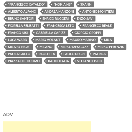
"FRANCESCO CATALDO"
"NOKIA N8"
30 ANNI
ALBERTO ALFANO
ANDREA MANZONI
ANTONIO MONTIERI
BRUNO SANTORI
ENRICO RUGGERI
ENZO SAVI
FIORELLA FELISATTI
FRANCESCA LETO
FRANCESCO REALE
FRANCO NISI
GABRIELLA CAPIZZI
GIORGIO GROPPI
LUCA WARD
MARIO VOLANTI
MAURO MARINO
MILA
MILA BY NIGHT
MILANO
MIRKO MENGOZZI
MIRKO PERENZIN
PAOLA GALLO
PAOLETTA
PAOLO NEGRI
PATRICK
PIAZZA DEL DUOMO
RADIO ITALIA
STEFANO FISICO
ADV