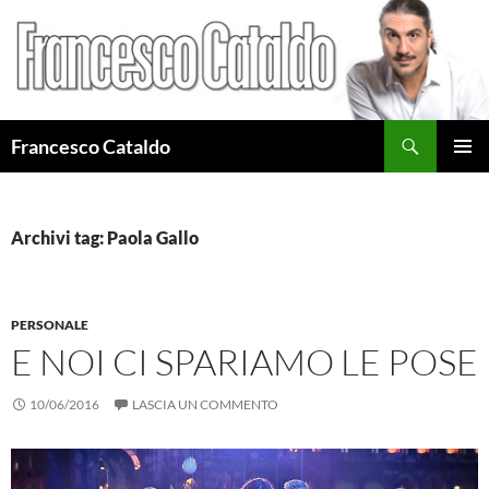
Cerca
Francesco Cataldo
VAI
MENU
AL
PRINCI
CONTENUTO
Archivi tag: Paola Gallo
PERSONALE
E NOI CI SPARIAMO LE POSE
10/06/2016
LASCIA UN COMMENTO