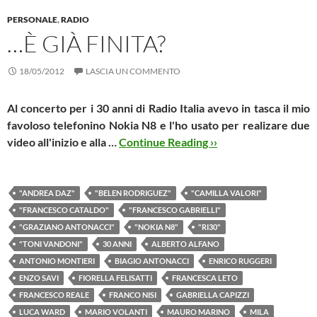
PERSONALE
,
RADIO
…È GIÀ FINITA?
18/05/2012
LASCIA UN COMMENTO
Al concerto per i 30 anni di Radio Italia avevo in tasca il mio
favoloso telefonino Nokia N8 e l'ho usato per realizare due
video all'inizio e alla …
Continue Reading ››
"ANDREA DAZ"
"BELEN RODRIGUEZ"
"CAMILLA VALORI"
"FRANCESCO CATALDO"
"FRANCESCO GABRIELLI"
"GRAZIANO ANTONACCI"
"NOKIA N8"
"RI30"
"TONI VANDONI"
30 ANNI
ALBERTO ALFANO
ANTONIO MONTIERI
BIAGIO ANTONACCI
ENRICO RUGGERI
ENZO SAVI
FIORELLA FELISATTI
FRANCESCA LETO
FRANCESCO REALE
FRANCO NISI
GABRIELLA CAPIZZI
LUCA WARD
MARIO VOLANTI
MAURO MARINO
MILA