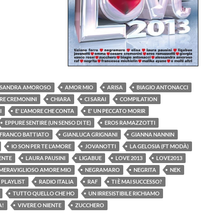
SSANDRA AMOROSO
AMOR MIO
ARISA
BIAGIO ANTONACCI
RE CREMONINI
CHIARA
CI SARAI
COMPILATION
I
E' L'AMORE CHE CONTA
E' UN PECCATO MORIR
EPPURE SENTIRE (UN SENSO DI TE)
EROS RAMAZZOTTI
FRANCO BATTIATO
GIANLUCA GRIGNANI
GIANNA NANNIN
IO SON PER TE L'AMORE
JOVANOTTI
LA GELOSIA (FT MODÀ)
ENTE
LAURA PAUSINI
LIGABUE
LOVE 2013
LOVE2013
MERAVIGLIOSO AMORE MIO
NEGRAMARO
NEGRITA
NEK
PLAYLIST
RADIO ITALIA
RAF
TI È MAI SUCCESSO?
TUTTO QUELLO CHE HO
UN IRRESISTIBILE RICHIAMO
A!
VIVERE O NIENTE
ZUCCHERO