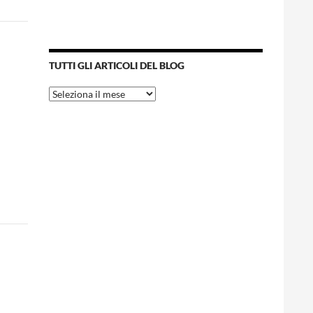
TUTTI GLI ARTICOLI DEL BLOG
Tutti
gli
articoli
del
blog