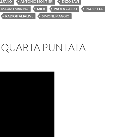
ALFANO
ANTONIO MONTIERI
ENZO SAVI
MAURO MARINO
MILA
PAOLA GALLO
PAOLETTA
RADIOITALIALIVE
SIMONE MAGGIO
O” QUARTA PUNTATA