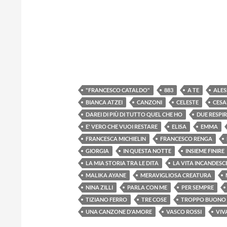
"FRANCESCO CATALDO"
883
A TE
ALE
BIANCA ATZEI
CANZONI
CELESTE
CESA
DAREI DI PIÙ DI TUTTO QUEL CHE HO
DUE RESPIR
E' VERO CHE VUOI RESTARE
ELISA
EMMA
FRANCESCA MICHIELIN
FRANCESCO RENGA
GIORGIA
IN QUESTA NOTTE
INSIEME FINIRE
LA MIA STORIA TRA LE DITA
LA VITA INCANDESC
MALIKA AYANE
MERAVIGLIOSA CREATURA
NINA ZILLI
PARLA CON ME
PER SEMPRE
TIZIANO FERRO
TRE COSE
TROPPO BUONO
UNA CANZONE D'AMORE
VASCO ROSSI
VIV