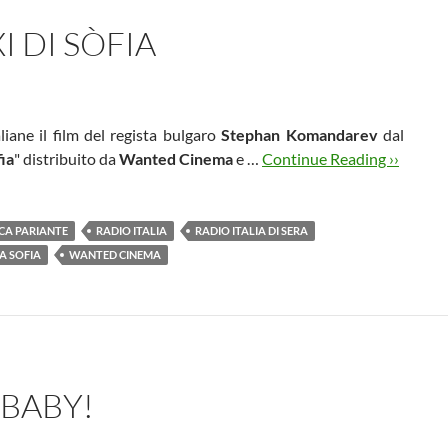
I DI SÒFIA
liane il film del regista bulgaro
Stephan Komandarev
dal
fia
" distribuito da
Wanted Cinema
e …
Continue Reading ››
CA PARIANTE
RADIO ITALIA
RADIO ITALIA DI SERA
A SOFIA
WANTED CINEMA
 BABY!