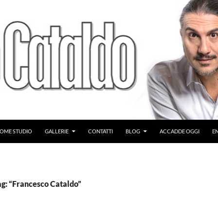
OME STUDIO
GALLERIE
CONTATTI
BLOG
ACCADDE OGGI
E
ag: “Francesco Cataldo”