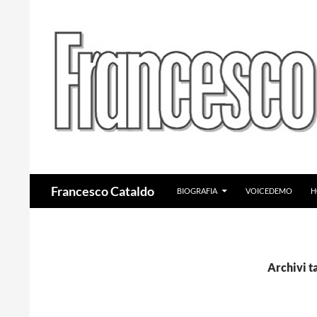
VAI AL CONTENUTO
Cerca
Francesco Cataldo
BIOGRAFIA
VOICEDEMO
H
Archivi t