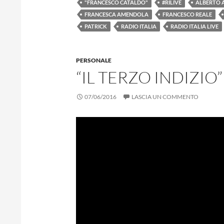
"FRANCESCO CATALDO"
#RILIVE
ALBERTO 
FRANCESCA AMENDOLA
FRANCESCO REALE
PATRICK
RADIO ITALIA
RADIO ITALIA LIVE
PERSONALE
“IL TERZO INDIZI
07/06/2016
LASCIA UN COMMENTO