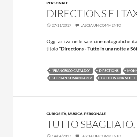
PERSONALE
DIRECTIONS E I TAX
27/11/2017
LASCIA UN COMMENTO
Oggi arriva nelle sale cinematografiche ita
titolo "
Directions - Tutto in una notte a Sò
"FRANCESCO CATALDO"
DIRECTIONS
MONI
STEPHAN KOMANDAREV
TUTTO IN UNA NOTTE 
CURIOSITÀ
,
MUSICA
,
PERSONALE
TUTTO SBAGLIATO,
14/04/2017
LASCIA UN COMMENTO