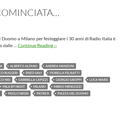
 COMINCIATA…
el Duomo a Milano per festeggiare i 30 anni di Radio Italia è
o dalle …
Continue Reading ››
NI
ALBERTO ALFANO
ANDREA MANZONI
CO RUGGERI
ENZO SAVI
FIORELLA FELISATTI
O NISI
GABRIELLA CAPIZZI
GIORGIO GROPPI
LUCA WARD
MILA BY NIGHT
MILANO
MIRKO MENGOZZI
PAOLO NEGRI
PATRICK
PIAZZA DEL DUOMO