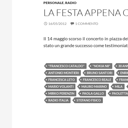
PERSONALE
,
RADIO
LA FESTA APPENA
16/05/2012
1 COMMENTO
Il 14 maggio scorso il concerto in piazza d
stato un grande successo come testimoniat
"FRANCESCO CATALDO"
"NOKIA N8"
30 AN
ANTONIO MONTIERI
BRUNO SANTORI
ENRI
FRANCESCA LETO
FRANCESCO REALE
FRANC
MARIO VOLANTI
MAURO MARINO
MILA
MIRKO PERENZIN
PAOLA GALLO
PAOLETTA
RADIO ITALIA
STEFANO FISICO