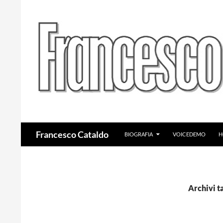
VAI AL CONTENUTO
Cerca
Francesco Cataldo
BIOGRAFIA
VOICEDEMO
H
Archivi t