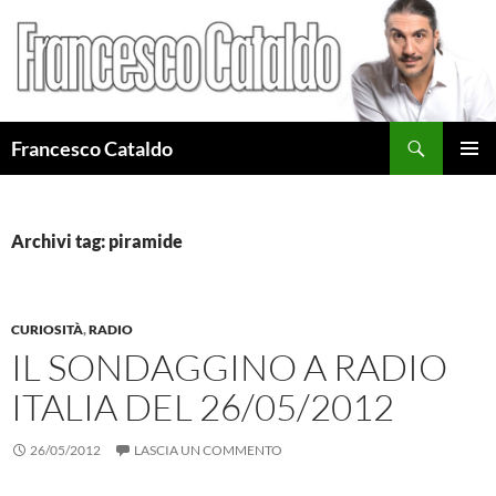
Cerca
Francesco Cataldo
VAI
MENU
AL
PRINCI
CONTENUTO
Archivi tag: piramide
CURIOSITÀ
,
RADIO
IL SONDAGGINO A RADIO
ITALIA DEL 26/05/2012
26/05/2012
LASCIA UN COMMENTO