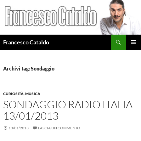
Cerca
Francesco Cataldo
VAI
MENU
AL
PRINCI
CONTENUTO
Archivi tag: Sondaggio
CURIOSITÀ
,
MUSICA
SONDAGGIO RADIO ITALIA
13/01/2013
13/01/2013
LASCIA UN COMMENTO