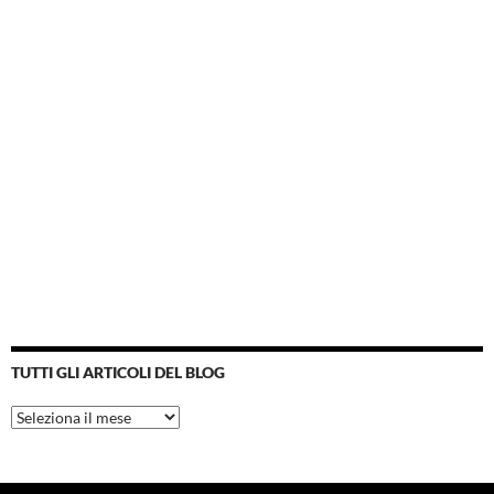
TUTTI GLI ARTICOLI DEL BLOG
Tutti
gli
articoli
del
blog