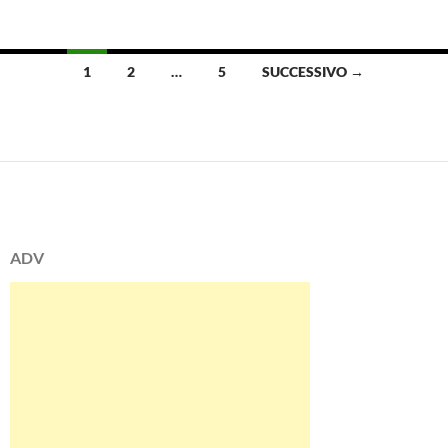
Navigazione
1
2
…
5
SUCCESSIVO →
articoli
ADV