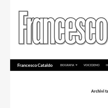
VAI AL CONTENUTO
Cerca
Francesco Cataldo
BIOGRAFIA
VOICEDEMO
H
Archivi ta