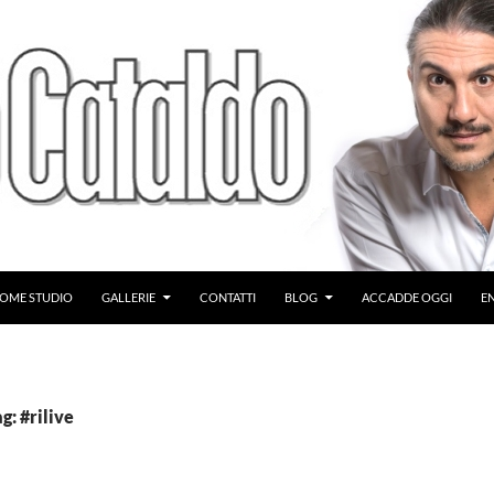
OME STUDIO
GALLERIE
CONTATTI
BLOG
ACCADDE OGGI
E
g: #rilive