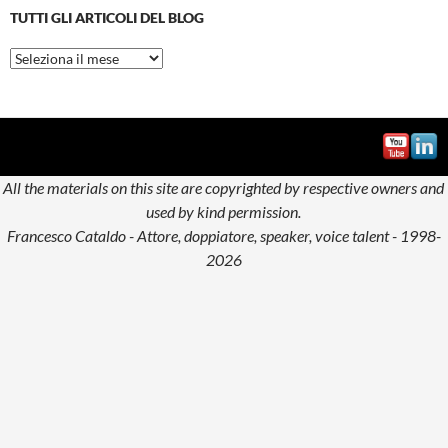
TUTTI GLI ARTICOLI DEL BLOG
Tutti
gli
articoli
del
blog
All the materials on this site are copyrighted by respective owners and
used by kind permission.
Francesco Cataldo - Attore, doppiatore, speaker, voice talent - 1998-
2026