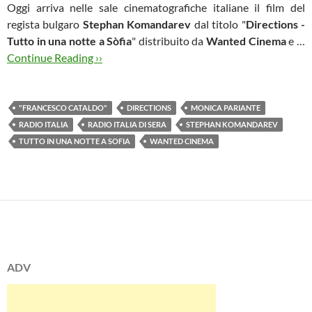
Oggi arriva nelle sale cinematografiche italiane il film del
regista bulgaro
Stephan Komandarev
dal titolo "
Directions -
Tutto in una notte a Sòfia
" distribuito da
Wanted Cinema
e …
Continue Reading ››
"FRANCESCO CATALDO"
DIRECTIONS
MONICA PARIANTE
RADIO ITALIA
RADIO ITALIA DI SERA
STEPHAN KOMANDAREV
TUTTO IN UNA NOTTE A SOFIA
WANTED CINEMA
ADV