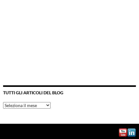
TUTTI GLI ARTICOLI DEL BLOG
Tutti
gli
articoli
del
blog