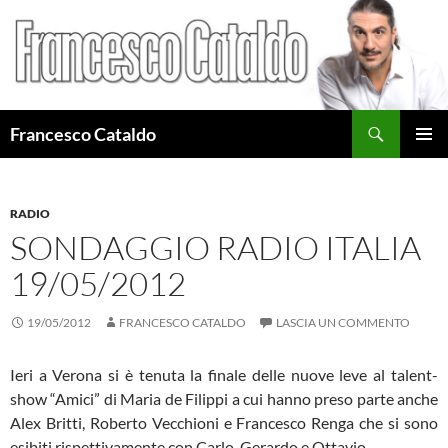
Cerca
Francesco Cataldo
VAI
MENU
AL
PRINCI
CONTENUTO
RADIO
SONDAGGIO RADIO ITALIA
19/05/2012
19/05/2012
FRANCESCO CATALDO
LASCIA UN COMMENTO
Ieri a Verona si è tenuta la finale delle nuove leve al talent-
show “Amici” di Maria de Filippi a cui hanno preso parte anche
Alex Britti, Roberto Vecchioni e Francesco Renga che si sono
esibiti rispettivamente con Carlo, Gerardo e Ottavio.