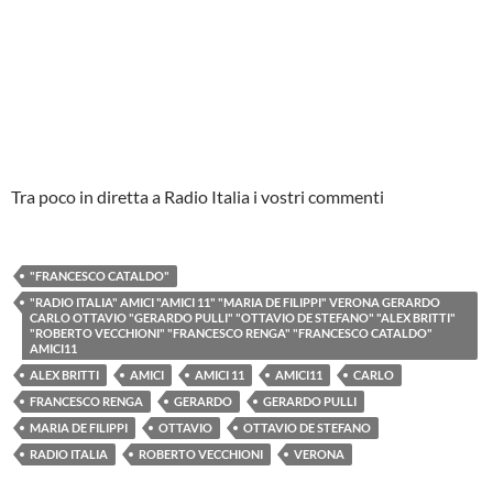
Tra poco in diretta a Radio Italia i vostri commenti
"FRANCESCO CATALDO"
"RADIO ITALIA" AMICI "AMICI 11" "MARIA DE FILIPPI" VERONA GERARDO
CARLO OTTAVIO "GERARDO PULLI" "OTTAVIO DE STEFANO" "ALEX BRITTI"
"ROBERTO VECCHIONI" "FRANCESCO RENGA" "FRANCESCO CATALDO"
AMICI11
ALEX BRITTI
AMICI
AMICI 11
AMICI11
CARLO
FRANCESCO RENGA
GERARDO
GERARDO PULLI
MARIA DE FILIPPI
OTTAVIO
OTTAVIO DE STEFANO
RADIO ITALIA
ROBERTO VECCHIONI
VERONA