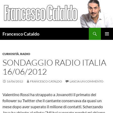
Cerca
Francesco Cataldo
VAI
MENU
AL
PRINCI
CONTENUTO
CURIOSITÀ
,
RADIO
SONDAGGIO RADIO ITALIA
16/06/2012
16/06/2012
FRANCESCO CATALDO
LASCIA UN COMMENTO
Valentino Rossi ha strappato a Jovanotti il primato dei
follower su Twitter che il cantante conservava da quasi un
mese dopo aver superato il milione di contatti. Scherzando
Jova ha chiesto al pilota: “Mi hai superato perché mi chiamo