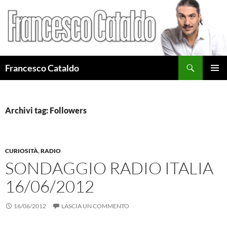
Cerca
Francesco Cataldo
VAI
MENU
AL
PRINCI
CONTENUTO
Archivi tag: Followers
CURIOSITÀ
,
RADIO
SONDAGGIO RADIO ITALIA
16/06/2012
16/06/2012
LASCIA UN COMMENTO