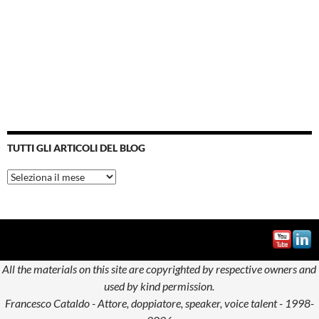
TUTTI GLI ARTICOLI DEL BLOG
Tutti
gli
articoli
del
blog
All the materials on this site are copyrighted by respective owners and
used by kind permission.
Francesco Cataldo - Attore, doppiatore, speaker, voice talent - 1998-