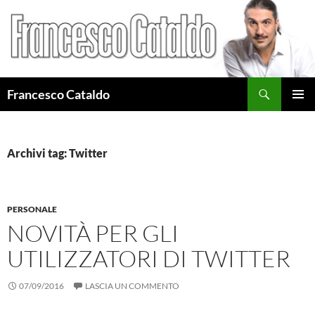
Cerca
Francesco Cataldo
VAI
MENU
AL
PRINCI
CONTENUTO
Archivi tag: Twitter
PERSONALE
NOVITÀ PER GLI
UTILIZZATORI DI TWITTER
07/09/2016
LASCIA UN COMMENTO